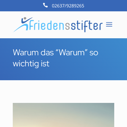

02637/9289265
a
Warum das “Warum” so
wichtig ist