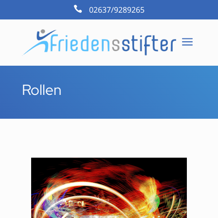

02637/9289265
a
Rollen