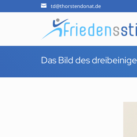

td@thorstendonat.de
Das Bild des dreibeinig