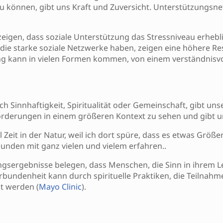
 zu können, gibt uns Kraft und Zuversicht. Unterstützungs
eigen, dass soziale Unterstützung das Stressniveau erhebl
e starke soziale Netzwerke haben, zeigen eine höhere Resi
ung kann in vielen Formen kommen, von einem verständnisvo
ch Sinnhaftigkeit, Spiritualität oder Gemeinschaft, gibt u
orderungen in einem größeren Kontext zu sehen und gibt u
 Zeit in der Natur, weil ich dort spüre, dass es etwas Größer
bunden mit ganz vielen und vielem erfahren..
gsergebnisse belegen, dass Menschen, die Sinn in ihrem Le
erbundenheit kann durch spirituelle Praktiken, die Teilna
kt werden (
Mayo Clinic
).
ten wertvolle Ansätze, um unsere Resilienz zu stärken und