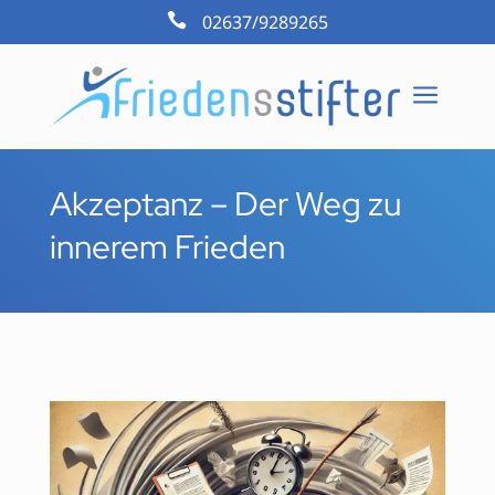

02637/9289265
a
Akzeptanz – Der Weg zu
innerem Frieden